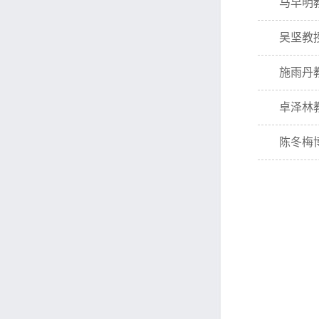
马早明
吴坚教
施雨丹
卓泽林
陈冬梅