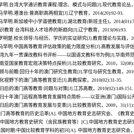
早明.台湾大学通识教育课程:理念、模式与问题[J].现代教育论丛，2014(
马早明.港澳台:普高职高两相宜[J].辽宁教育，2014(20):92-93.
马早明.新加坡中小学道德教育[J].湖北教育(新班主任)，2014(01):76
通识教育 台湾科技人才培养的新趋向[J].辽宁教育，2013(06):93.
罗明楚.校长领导:与经历、学历的实证研究[J].教育理论与实践，2011，31
马早明.中国高等教育评估政策的能力限度分析[J].高教发展与评估，2011，
台湾九年一贯课改教科书评析——以国语文教科书为例[J].华南师范大学学报(
东南亚国家教育宏观决策特点探析[J].比较教育研究，2010，32(08):67
回顾与前瞻:回归十年的澳门研究生教育[J].学位与研究生教育，2010(06)
文化视野下的澳门高等教育变迁[J].高教探索，2010(02):31-35.
回归后的澳门高等教育:问题与对策[J].江苏高教，2010(02):149-151.
.回归十年澳门远程高等教育发展特点简析——以亚洲(澳门)国际公开大学为例[
回归后的澳门高等教育发展与变革[J].比较教育研究，2009，31(11):8-
明. 澳门高等教育的历史沿革[A]. 中国地方教育史志研究会、《
—中国地方教育史研究（含民族教育等）[C].中国地方教育史志研究会
明. 民国时期:中国比较教育学科的初兴[A]. 中国地方教育史志研