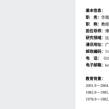
基本信息
：
职
务
：
华南
职
称：
教授
担任导师：
博
研究领域：
比
通讯地址：
广
邮政编码：
51
电
话
：
（
02
电子邮箱：
k
教育背景
：
2001
.
9
－
2004
1982
.
9
－
1985
1978
.
9
－
1982