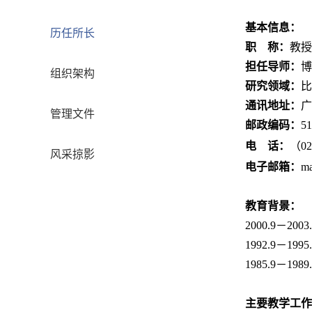
基本信息
：
历任所长
职
称：
教授
担任导师：
博
组织架构
研究领域：
比
通讯地址：
广
管理文件
邮政编码：
51
电
话：
（
0
风采掠影
电子邮箱：
m
教育背景：
2000.9－
1992.9－
1985.9－
主要
教学工作