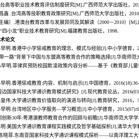
澳台高等职业技术教育评估制度研究[M].广西师范大学出版社，201
昌鑫 .台湾高等技职教育政策研究[M].广西师范大学出版社，2010
主编）.港澳台教育改革与发展异同及其解读（2000－2010）[M].
洲“四小龙”职业技术教育研究[M].福建教育出版社，1998.
术论文
早明.香港中小学惩戒教育的理念、模式与经验[J].中小学德育，2017(0
“一带一路”背景下中国与东盟高等教育合作的策略选择[J].华南师范大学学报(
马早明.菲律宾预防校园欺凌政策内容分析——基于《教育部儿童保护政策》
早明.香港惩戒教育:内容、机制与启示[J].中国德育，2016(18):36-3
周边国家科技大学通识教育模式研究》[J].现代教育论丛，2016(03):
皇伟.大学通识教育价值取向的演进与转向[J].教育研究，2016，37(04)
早明.台湾地区中小学服务—学习概览[J].中小学德育，2015(07):63-
同创新30年:粤港澳教师教育合作的回顾与前瞻[J].华南师范大学学报(社会科
明.美国大学通识教育课程实践模式及哲学基础探析[J].清华大学教育研究，2
，陈晓菲.东南亚国家科技大学通识课程模式探析——以南洋理工大学为例[J]