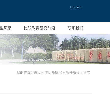
English
生风采
比较教育研究前沿
联系我们
您的位置：
首页
»
国比所概况
»
历任所长
» 正文