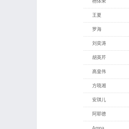
杨体荣
王夏
罗海
刘奕涛
胡英芹
高皇伟
方晓湘
安琪儿
阿耶德
Ampa