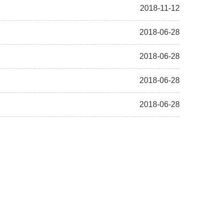
2018-11-12
2018-06-28
2018-06-28
2018-06-28
2018-06-28